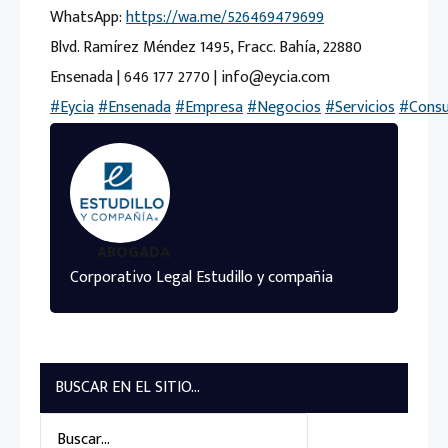
WhatsApp:
https://wa.me/526469479699
Blvd. Ramírez Méndez 1495, Fracc. Bahía, 22880
Ensenada | 646 177 2770 | info@eycia.com
#Eycia
#Ensenada
#Empresa
#Negocios
#Servicios
#Consu
ABOGADA
Corporativo Legal Estudillo y compañia
BUSCAR EN EL SITIO...
Search