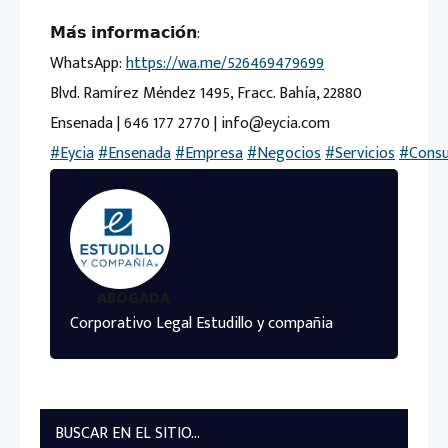
𝗠𝗮́𝘀 𝗶𝗻𝗳𝗼𝗿𝗺𝗮𝗰𝗶𝗼́𝗻:
WhatsApp:
https://wa.me/526469479699
Blvd. Ramírez Méndez 1495, Fracc. Bahía, 22880
Ensenada | 646 177 2770 | info@eycia.com
#Eycia
#Ensenada
#Empresa
#Negocios
#Servicios
#Consu
ABOGADA
Corporativo Legal Estudillo y compañia
BUSCAR EN EL SITIO...