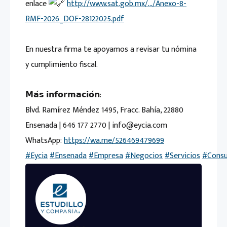
enlace
http://www.sat.gob.mx/…/Anexo-8-
RMF-2026_DOF-28122025.pdf
En nuestra firma te apoyamos a revisar tu nómina
y cumplimiento fiscal.
𝗠𝗮́𝘀 𝗶𝗻𝗳𝗼𝗿𝗺𝗮𝗰𝗶𝗼́𝗻:
Blvd. Ramírez Méndez 1495, Fracc. Bahía, 22880
Ensenada | 646 177 2770 | info@eycia.com
WhatsApp:
https://wa.me/526469479699
#Eycia
#Ensenada
#Empresa
#Negocios
#Servicios
#Consu