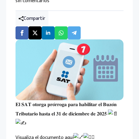
sin comentarios
Compartir
𝐄𝐥 𝐒𝐀𝐓 𝐨𝐭𝐨𝐫𝐠𝐚 𝐩𝐫𝐨́𝐫𝐫𝐨𝐠𝐚 𝐩𝐚𝐫𝐚 𝐡𝐚𝐛𝐢𝐥𝐢𝐭𝐚𝐫 𝐞𝐥 𝐁𝐮𝐳𝐨́𝐧
𝐓𝐫𝐢𝐛𝐮𝐭𝐚𝐫𝐢𝐨 𝐡𝐚𝐬𝐭𝐚 𝐞𝐥 𝟑𝟏 𝐝𝐞 𝐝𝐢𝐜𝐢𝐞𝐦𝐛𝐫𝐞 𝐝𝐞 𝟐𝟎𝟐𝟓‧
Visualiza el documento aquí