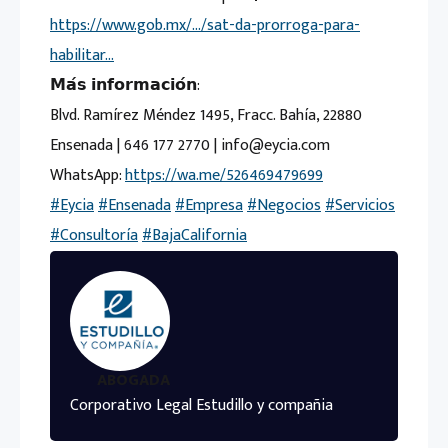
https://www.gob.mx/…/sat-da-prorroga-para-
habilitar…
𝗠𝗮́𝘀 𝗶𝗻𝗳𝗼𝗿𝗺𝗮𝗰𝗶𝗼́𝗻:
Blvd. Ramírez Méndez 1495, Fracc. Bahía, 22880
Ensenada | 646 177 2770 | info@eycia.com
WhatsApp:
https://wa.me/526469479699
#Eycia
#Ensenada
#Empresa
#Negocios
#Servicios
#Consultoría
#BajaCalifornia
ABOGADA
Corporativo Legal Estudillo y compañia