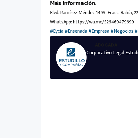
𝗠𝗮́𝘀 𝗶𝗻𝗳𝗼𝗿𝗺𝗮𝗰𝗶𝗼́𝗻:
Blvd. Ramírez Méndez 1495, Fracc. Bahía, 
WhatsApp: https://wa.me/526469479699
#Eycia
#Ensenada
#Empresa
#Negocios
#
ABOGADA
Corporativo Legal Estudi