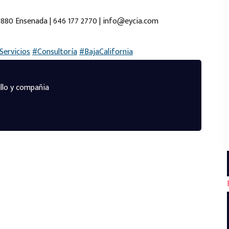
22880 Ensenada | 646 177 2770 | info@eycia.com
Servicios
#Consultoría
#BajaCalifornia
llo y compañia