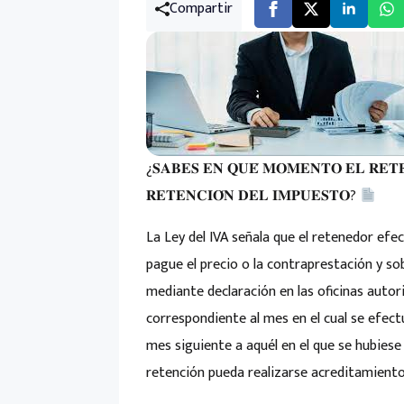
Compartir
¿𝐒𝐀𝐁𝐄𝐒 𝐄𝐍 𝐐𝐔𝐄́ 𝐌𝐎𝐌𝐄𝐍𝐓𝐎 𝐄𝐋 𝐑𝐄𝐓
𝐑𝐄𝐓𝐄𝐍𝐂𝐈𝐎́𝐍 𝐃𝐄𝐋 𝐈𝐌𝐏𝐔𝐄𝐒𝐓𝐎?
La Ley del IVA señala que el retenedor efe
pague el precio o la contraprestación y s
mediante declaración en las oficinas auto
correspondiente al mes en el cual se efectú
mes siguiente a aquél en el que se hubiese 
retención pueda realizarse acreditamient