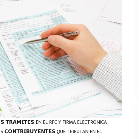
𝗟𝗢𝗦 𝗧𝗥𝗔́𝗠𝗜𝗧𝗘𝗦 EN EL RFC Y FIRMA ELECTRÓNICA
𝗖𝗢𝗡𝗧𝗥𝗜𝗕𝗨𝗬𝗘𝗡𝗧𝗘𝗦 QUE TRIBUTAN EN EL