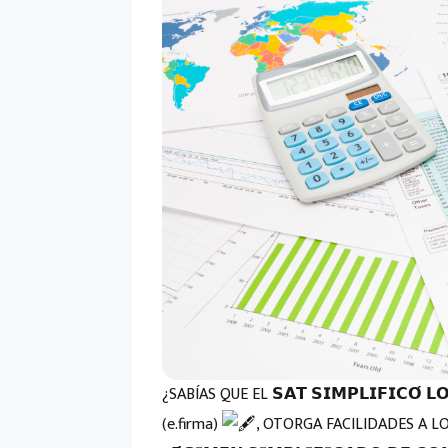
¿SABÍAS QUE EL 𝗦𝗔𝗧 𝗦𝗜𝗠𝗣𝗟𝗜𝗙𝗜𝗖𝗢́ 
(e.firma)
, OTORGA FACILIDADES A LOS 