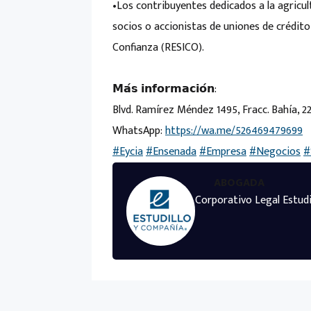
•Los contribuyentes dedicados a la agricult
socios o accionistas de uniones de crédito
Confianza (RESICO).
𝗠𝗮́𝘀 𝗶𝗻𝗳𝗼𝗿𝗺𝗮𝗰𝗶𝗼́𝗻:
Blvd. Ramírez Méndez 1495, Fracc. Bahía, 
WhatsApp:
https://wa.me/526469479699
#Eycia
#Ensenada
#Empresa
#Negocios
#
ABOGADA
Corporativo Legal Estudi