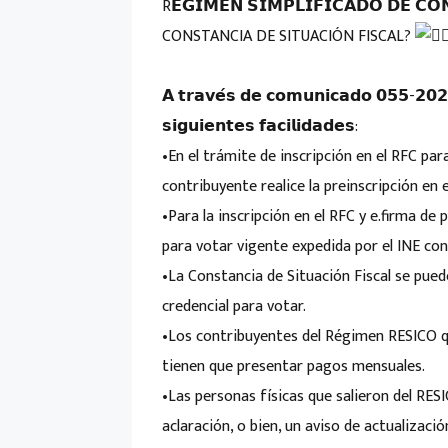
R𝗘́𝗚𝗜𝗠𝗘𝗡 𝗦𝗜𝗠𝗣𝗟𝗜𝗙𝗜𝗖𝗔𝗗𝗢 𝗗𝗘 
CONSTANCIA DE SITUACIÓN FISCAL?
𝗔 𝘁𝗿𝗮𝘃𝗲́𝘀 𝗱𝗲 𝗰𝗼𝗺𝘂𝗻𝗶𝗰𝗮𝗱𝗼 𝟬𝟱𝟱-𝟮𝟬𝟮
𝘀𝗶𝗴𝘂𝗶𝗲𝗻𝘁𝗲𝘀 𝗳𝗮𝗰𝗶𝗹𝗶𝗱𝗮𝗱𝗲𝘀:
•En el trámite de inscripción en el RFC par
contribuyente realice la preinscripción en e
•Para la inscripción en el RFC y e.firma de 
para votar vigente expedida por el INE con 
•La Constancia de Situación Fiscal se puede
credencial para votar.
•Los contribuyentes del Régimen RESICO q
tienen que presentar pagos mensuales.
•Las personas físicas que salieron del RES
aclaración, o bien, un aviso de actualizació