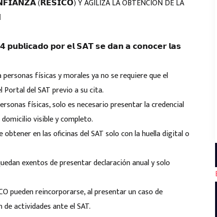
𝗖𝗢𝗡𝗙𝗜𝗔𝗡𝗭𝗔 (𝗥𝗘𝗦𝗜𝗖𝗢) Y AGILIZA LA OBTENCIÓN DE LA
 𝗽𝘂𝗯𝗹𝗶𝗰𝗮𝗱𝗼 𝗽𝗼𝗿 𝗲𝗹 𝗦𝗔𝗧 𝘀𝗲 𝗱𝗮𝗻 𝗮 𝗰𝗼𝗻𝗼𝗰𝗲𝗿 𝗹𝗮𝘀
a personas físicas y morales ya no se requiere que el
l Portal del SAT previo a su cita.
personas físicas, solo es necesario presentar la credencial
domicilio visible y completo.
 obtener en las oficinas del SAT solo con la huella digital o
uedan exentos de presentar declaración anual y solo
ICO pueden reincorporarse, al presentar un caso de
n de actividades ante el SAT.