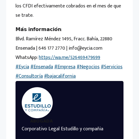
los CFDI efectivamente cobrados en el mes de que
se trate.
𝗠𝗮́𝘀 𝗶𝗻𝗳𝗼𝗿𝗺𝗮𝗰𝗶𝗼́𝗻:
Blvd. Ramírez Méndez 1495, Fracc. Bahía, 22880
Ensenada | 646 177 2770 | info@eycia.com
WhatsApp:
https://wa.me/526469479699
#Eycia
#Ensenada
#Empresa
#Negocios
#Servicios
#Consultoría
#bajacalifornia
ABOGADA
Corporativo Legal Estudillo y compañia