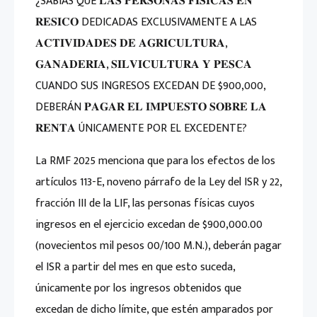
¿SABÍAS QUE 𝐋𝐀𝐒 𝐏𝐄𝐑𝐒𝐎𝐍𝐀𝐒 𝐅𝐈́𝐒𝐈𝐂𝐀𝐒 𝐄𝐍
𝐑𝐄𝐒𝐈𝐂𝐎 DEDICADAS EXCLUSIVAMENTE A LAS
𝐀𝐂𝐓𝐈𝐕𝐈𝐃𝐀𝐃𝐄𝐒 𝐃𝐄 𝐀𝐆𝐑𝐈𝐂𝐔𝐋𝐓𝐔𝐑𝐀,
𝐆𝐀𝐍𝐀𝐃𝐄𝐑𝐈́𝐀, 𝐒𝐈𝐋𝐕𝐈𝐂𝐔𝐋𝐓𝐔𝐑𝐀 𝐘 𝐏𝐄𝐒𝐂𝐀
CUANDO SUS INGRESOS EXCEDAN DE $900,000,
DEBERÁN 𝐏𝐀𝐆𝐀𝐑 𝐄𝐋 𝐈𝐌𝐏𝐔𝐄𝐒𝐓𝐎 𝐒𝐎𝐁𝐑𝐄 𝐋𝐀
𝐑𝐄𝐍𝐓𝐀 ÚNICAMENTE POR EL EXCEDENTE?
La RMF 2025 menciona que para los efectos de los
artículos 113-E, noveno párrafo de la Ley del ISR y 22,
fracción III de la LIF, las personas físicas cuyos
ingresos en el ejercicio excedan de $900,000.00
(novecientos mil pesos 00/100 M.N.), deberán pagar
el ISR a partir del mes en que esto suceda,
únicamente por los ingresos obtenidos que
excedan de dicho límite, que estén amparados por