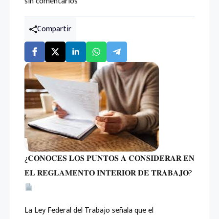
sin comentarios
Compartir
¿𝐂𝐎𝐍𝐎𝐂𝐄𝐒 𝐋𝐎𝐒 𝐏𝐔𝐍𝐓𝐎𝐒 𝐀 𝐂𝐎𝐍𝐒𝐈𝐃𝐄𝐑𝐀𝐑 𝐄𝐍
𝐄𝐋 𝐑𝐄𝐆𝐋𝐀𝐌𝐄𝐍𝐓𝐎 𝐈𝐍𝐓𝐄𝐑𝐈𝐎𝐑 𝐃𝐄 𝐓𝐑𝐀𝐁𝐀𝐉𝐎?
La Ley Federal del Trabajo señala que el