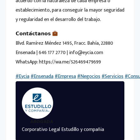
acuerdo con la naturaleza de cada empresa o
establecimiento, para conseguir la mayor seguridad
y regularidad en el desarrollo del trabajo.
𝗖𝗼𝗻𝘁𝗮́𝗰𝘁𝗮𝗻𝗼𝘀
Blvd. Ramírez Méndez 1495, Fracc. Bahía, 22880
Ensenada | 646 177 2770 | info@eycia.com
WhatsApp: https://wa.me/526469479699
#Eycia
#Ensenada
#Empresa
#Negocios
#Servicios
#Consu
ABOGADA
Corporativo Legal Estudillo y compañia