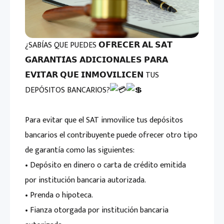
¿SABÍAS QUE PUEDES 𝗢𝗙𝗥𝗘𝗖𝗘𝗥 𝗔𝗟 𝗦𝗔𝗧
𝗚𝗔𝗥𝗔𝗡𝗧𝗜́𝗔𝗦 𝗔𝗗𝗜𝗖𝗜𝗢𝗡𝗔𝗟𝗘𝗦 𝗣𝗔𝗥𝗔
𝗘𝗩𝗜𝗧𝗔𝗥 𝗤𝗨𝗘 𝗜𝗡𝗠𝗢𝗩𝗜𝗟𝗜𝗖𝗘𝗡 TUS
DEPÓSITOS BANCARIOS?
Para evitar que el SAT inmovilice tus depósitos
bancarios el contribuyente puede ofrecer otro tipo
de garantía como las siguientes:
• Depósito en dinero o carta de crédito emitida
por institución bancaria autorizada.
• Prenda o hipoteca.
• Fianza otorgada por institución bancaria