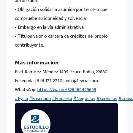
autorizada.
• Obligación solidaria asumida por tercero que
compruebe su idoneidad y solvencia.
• Embargo en la vía administrativa.
• Títulos valor o cartera de créditos del propio
contribuyente.
𝗠𝗮́𝘀 𝗶𝗻𝗳𝗼𝗿𝗺𝗮𝗰𝗶𝗼́𝗻:
Blvd. Ramírez Méndez 1495, Fracc. Bahía, 22880
Ensenada | 646 177 2770 | info@eycia.com
WhatsApp:
https://wa.me/526469479699
#Eycia
#Ensenada
#Empresa
#Negocios
#Servicios
#Consu