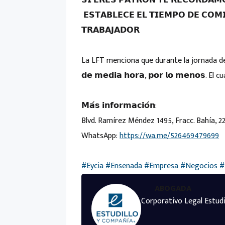
𝗦𝗜 𝗘𝗥𝗘𝗦 𝗣𝗔𝗧𝗥𝗢́𝗡 𝗧𝗘 𝗥𝗘𝗖𝗢𝗥𝗗𝗔𝗠
𝗘𝗦𝗧𝗔𝗕𝗟𝗘𝗖𝗘 𝗘𝗟 𝗧𝗜𝗘𝗠𝗣𝗢 𝗗𝗘 𝗖𝗢𝗠
𝗧𝗥𝗔𝗕𝗔𝗝𝗔𝗗𝗢𝗥
La LFT menciona que durante la jornada de traba
𝗱𝗲 𝗺𝗲𝗱𝗶𝗮 𝗵𝗼𝗿𝗮, 𝗽𝗼𝗿 𝗹𝗼 𝗺𝗲𝗻𝗼𝘀
𝗠𝗮́𝘀 𝗶𝗻𝗳𝗼𝗿𝗺𝗮𝗰𝗶𝗼́𝗻:
Blvd. Ramírez Méndez 1495, Fracc. Bahía, 
WhatsApp:
https://wa.me/526469479699
#Eycia
#Ensenada
#Empresa
#Negocios
#
ABOGADA
Corporativo Legal Estudi