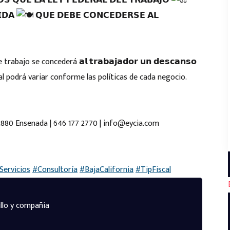
𝗦 𝗤𝗨𝗘 𝗟𝗔 𝗟𝗘𝗬 𝗙𝗘𝗗𝗘𝗥𝗔𝗟 𝗗𝗘𝗟 𝗧𝗥𝗔𝗕𝗔𝗝𝗢
𝗜𝗗𝗔
𝗤𝗨𝗘 𝗗𝗘𝗕𝗘 𝗖𝗢𝗡𝗖𝗘𝗗𝗘𝗥𝗦𝗘 𝗔𝗟
jo se concederá 𝗮𝗹 𝘁𝗿𝗮𝗯𝗮𝗷𝗮𝗱𝗼𝗿 𝘂𝗻 𝗱𝗲𝘀𝗰𝗮𝗻𝘀𝗼
. El cual podrá variar conforme las políticas de cada negocio.
22880 Ensenada | 646 177 2770 | info@eycia.com
Servicios
#Consultoría
#BajaCalifornia
#TipFiscal
llo y compañia