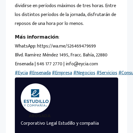
dividirse en períodos máximos de tres horas. Entre
los distintos períodos de la jornada, disfrutarán de
reposos de una hora por lo menos.
𝗠𝗮́𝘀 𝗶𝗻𝗳𝗼𝗿𝗺𝗮𝗰𝗶𝗼́𝗻:
WhatsApp: https://wa.me/526469479699
Blvd. Ramírez Méndez 1495, Fracc. Bahía, 22880
Ensenada | 646 177 2770 | info@eycia.com
#Eycia
#Ensenada
#Empresa
#Negocios
#Servicios
#Consu
ABOGADA
Corporativo Legal Estudillo y compañia