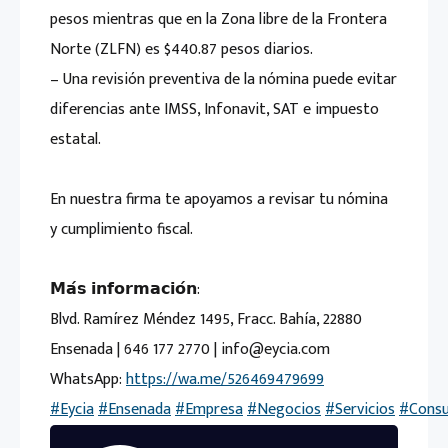
pesos mientras que en la Zona libre de la Frontera
Norte (ZLFN) es $440.87 pesos diarios.
– Una revisión preventiva de la nómina puede evitar
diferencias ante IMSS, Infonavit, SAT e impuesto
estatal.
En nuestra firma te apoyamos a revisar tu nómina
y cumplimiento fiscal.
𝗠𝗮́𝘀 𝗶𝗻𝗳𝗼𝗿𝗺𝗮𝗰𝗶𝗼́𝗻:
Blvd. Ramírez Méndez 1495, Fracc. Bahía, 22880
Ensenada | 646 177 2770 | info@eycia.com
WhatsApp:
https://wa.me/526469479699
#Eycia
#Ensenada
#Empresa
#Negocios
#Servicios
#Consu