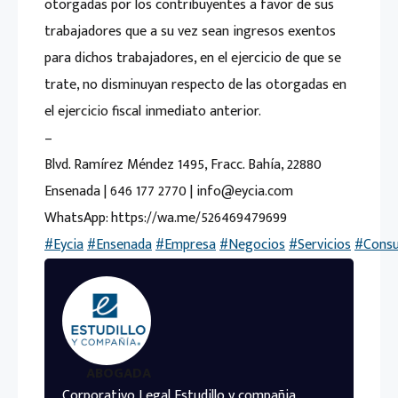
otorgadas por los contribuyentes a favor de sus
trabajadores que a su vez sean ingresos exentos
para dichos trabajadores, en el ejercicio de que se
trate, no disminuyan respecto de las otorgadas en
el ejercicio fiscal inmediato anterior.
–
Blvd. Ramírez Méndez 1495, Fracc. Bahía, 22880
Ensenada | 646 177 2770 | info@eycia.com
WhatsApp: https://wa.me/526469479699
#Eycia
#Ensenada
#Empresa
#Negocios
#Servicios
#Consu
ABOGADA
Corporativo Legal Estudillo y compañia