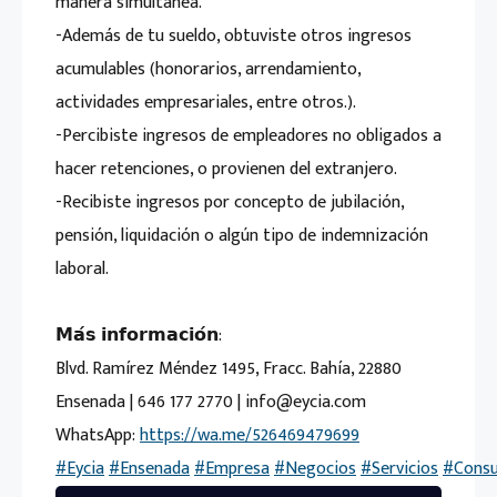
manera simultánea.
-Además de tu sueldo, obtuviste otros ingresos
acumulables (honorarios, arrendamiento,
actividades empresariales, entre otros.).
-Percibiste ingresos de empleadores no obligados a
hacer retenciones, o provienen del extranjero.
-Recibiste ingresos por concepto de jubilación,
pensión, liquidación o algún tipo de indemnización
laboral.
𝗠𝗮́𝘀 𝗶𝗻𝗳𝗼𝗿𝗺𝗮𝗰𝗶𝗼́𝗻:
Blvd. Ramírez Méndez 1495, Fracc. Bahía, 22880
Ensenada | 646 177 2770 | info@eycia.com
WhatsApp:
https://wa.me/526469479699
#Eycia
#Ensenada
#Empresa
#Negocios
#Servicios
#Consu