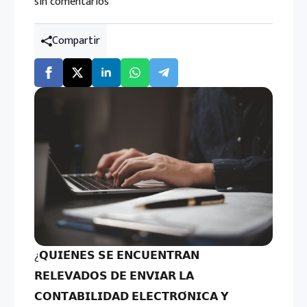
sin comentarios
Compartir
¿𝗤𝗨𝗜𝗘́𝗡𝗘𝗦 𝗦𝗘 𝗘𝗡𝗖𝗨𝗘𝗡𝗧𝗥𝗔𝗡
𝗥𝗘𝗟𝗘𝗩𝗔𝗗𝗢𝗦 𝗗𝗘 𝗘𝗡𝗩𝗜𝗔𝗥 𝗟𝗔
𝗖𝗢𝗡𝗧𝗔𝗕𝗜𝗟𝗜𝗗𝗔𝗗 𝗘𝗟𝗘𝗖𝗧𝗥𝗢́𝗡𝗜𝗖𝗔 𝗬