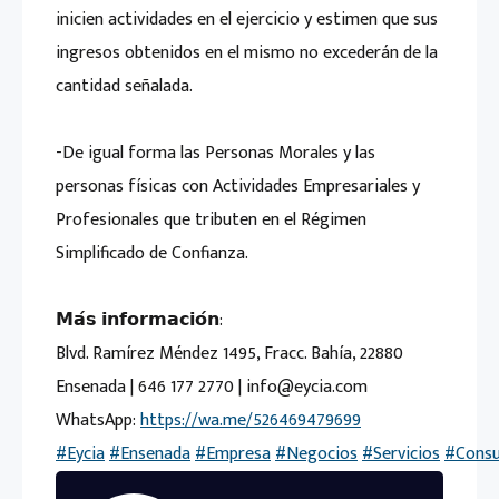
inicien actividades en el ejercicio y estimen que sus
ingresos obtenidos en el mismo no excederán de la
cantidad señalada.
-De igual forma las Personas Morales y las
personas físicas con Actividades Empresariales y
Profesionales que tributen en el Régimen
Simplificado de Confianza.
𝗠𝗮́𝘀 𝗶𝗻𝗳𝗼𝗿𝗺𝗮𝗰𝗶𝗼́𝗻:
Blvd. Ramírez Méndez 1495, Fracc. Bahía, 22880
Ensenada | 646 177 2770 | info@eycia.com
WhatsApp:
https://wa.me/526469479699
#Eycia
#Ensenada
#Empresa
#Negocios
#Servicios
#Consu