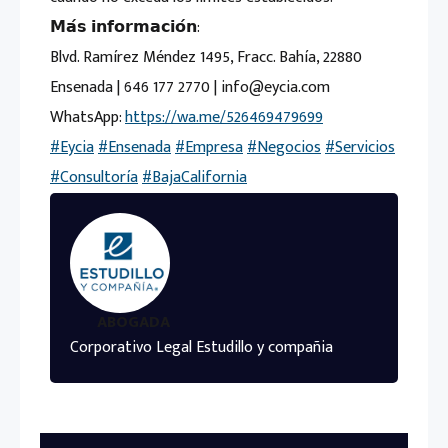
𝗠𝗮́𝘀 𝗶𝗻𝗳𝗼𝗿𝗺𝗮𝗰𝗶𝗼́𝗻:
Blvd. Ramírez Méndez 1495, Fracc. Bahía, 22880
Ensenada | 646 177 2770 | info@eycia.com
WhatsApp:
https://wa.me/526469479699
#Eycia
#Ensenada
#Empresa
#Negocios
#Servicios
#Consultoría
#BajaCalifornia
ABOGADA
Corporativo Legal Estudillo y compañia