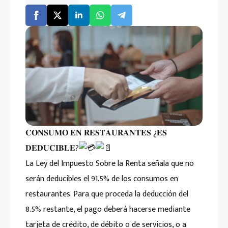
𝐂𝐎𝐍𝐒𝐔𝐌𝐎 𝐄𝐍 𝐑𝐄𝐒𝐓𝐀𝐔𝐑𝐀𝐍𝐓𝐄𝐒 ¿𝐄𝐒
𝐃𝐄𝐃𝐔𝐂𝐈𝐁𝐋𝐄?
La Ley del Impuesto Sobre la Renta señala que no
serán deducibles el 91.5% de los consumos en
restaurantes. Para que proceda la deducción del
8.5% restante, el pago deberá hacerse mediante
tarjeta de crédito, de débito o de servicios, o a