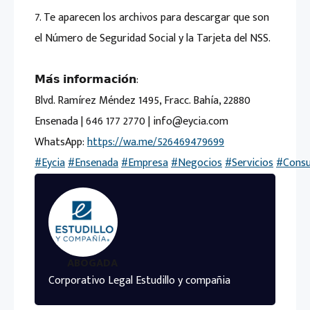
7. Te aparecen los archivos para descargar que son
el Número de Seguridad Social y la Tarjeta del NSS.
𝗠𝗮́𝘀 𝗶𝗻𝗳𝗼𝗿𝗺𝗮𝗰𝗶𝗼́𝗻:
Blvd. Ramírez Méndez 1495, Fracc. Bahía, 22880
Ensenada | 646 177 2770 | info@eycia.com
WhatsApp:
https://wa.me/526469479699
#Eycia
#Ensenada
#Empresa
#Negocios
#Servicios
#Consu
ABOGADA
Corporativo Legal Estudillo y compañia