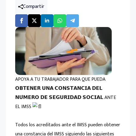
Compartir
APOYA A TU TRABAJADOR PARA QUE PUEDA
𝗢𝗕𝗧𝗘𝗡𝗘𝗥 𝗨𝗡𝗔 𝗖𝗢𝗡𝗦𝗧𝗔𝗡𝗖𝗜𝗔 𝗗𝗘𝗟
𝗡𝗨́𝗠𝗘𝗥𝗢 𝗗𝗘 𝗦𝗘𝗚𝗨𝗥𝗜𝗗𝗔𝗗 𝗦𝗢𝗖𝗜𝗔𝗟 ANTE
EL IMSS
Todos los acreditados ante el IMSS pueden obtener
una constancia del IMSS siguiendo las siguientes