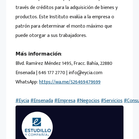
través de créditos para la adquisición de bienes y
productos. Este Instituto evalúa a la empresa o
patrón para determinar el monto máximo que
puede otorgar a sus trabajadores.
𝗠𝗮́𝘀 𝗶𝗻𝗳𝗼𝗿𝗺𝗮𝗰𝗶𝗼́𝗻:
Blvd. Ramírez Méndez 1495, Fracc. Bahía, 22880
Ensenada | 646 177 2770 | info@eycia.com
WhatsApp:
https://wa.me/526469479699
#Eycia
#Ensenada
#Empresa
#Negocios
#Servicios
#Consu