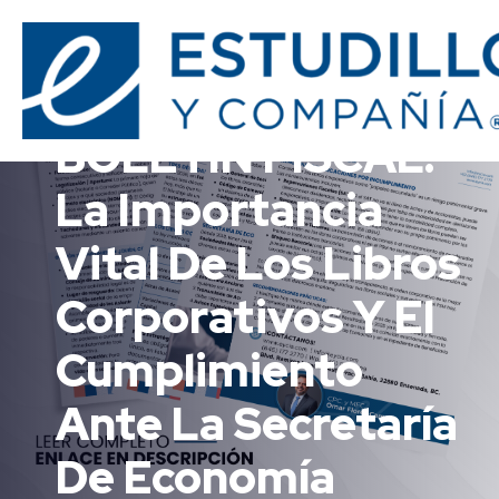
ESTUDILLO Y COMPAÑIA
BOLETÍN FISCAL:
La Importancia
Vital De Los Libros
Corporativos Y El
Cumplimiento
Ante La Secretaría
De Economía